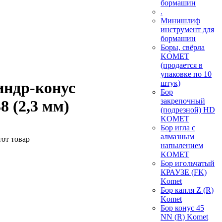
бормашин
.
Минишлиф
инструмент для
бормашин
Боры, свёрла
KOMET
(продается в
упаковке по 10
индр-конус
штук)
Бор
закрепочный
8 (2,3 мм)
(подрезной) HD
KOMET
Бор игла с
алмазным
тот товар
напылением
KOMET
Бор игольчатый
КРАУЗЕ (FK)
Komet
Бор капля Z (R)
Komet
Бор конус 45
NN (R) Komet