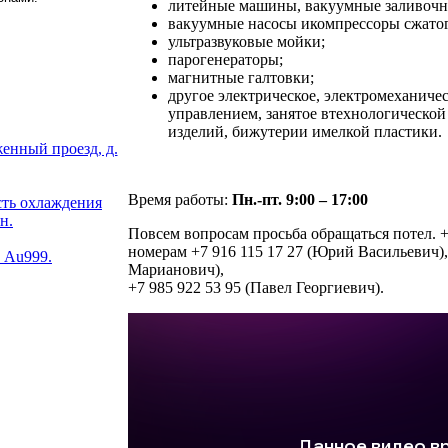
литейные машины, вакуумные заливочны
вакуумные насосы икомпрессоры сжатог
ультразвуковые мойки;
парогенераторы;
магнитные галтовки;
другое электрическое, электромеханиче
управлением, занятое втехнологическо
изделий, бижутерии имелкой пластики.
енный проезд, д.
Время работы:
Пн.-пт. 9:00 – 17:00
ть охлаждения
н.
Повсем вопросам просьба обращаться потел. +
номерам +7 916 115 17 27 (Юрий Васильевич),
. Au999.
Марианович),
+7 985 922 53 95 (Павел Георгиевич).