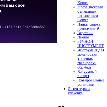
Komet
Фреза дисковая
с алмазным
напылением
Komet
Пайка, сварка,
ручное литьё
Верстаки
Лампы
РУЧНОЙ
ИНСТРУМЕНТ
Инструмент для
монтировки,
закрепки,
гравировки,
обрубки
Вакуумный
пинцет
Гравировальные
установки
Литература и
упаковка