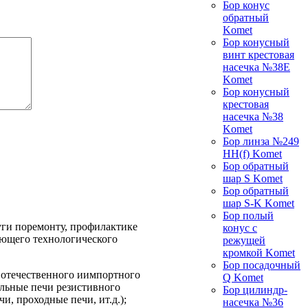
Бор конус
обратный
Komet
Бор конусный
винт крестовая
насечка №38E
Komet
Бор конусный
крестовая
насечка №38
Komet
Бор линза №249
HH(f) Komet
Бор обратный
шар S Komet
Бор обратный
шар S-K Komet
Бор полый
уги поремонту, профилактике
конус с
ующего технологического
режущей
кромкой Komet
Бор посадочный
 отечественного иимпортного
Q Komet
ильные печи резистивного
Бор цилиндр-
, проходные печи, ит.д.);
насечка №36