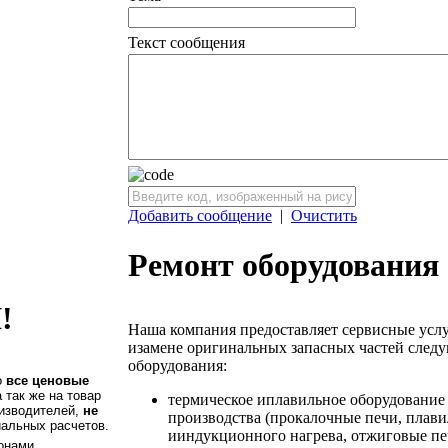
Текст сообщения
Добавить сообщение
|
Очистить
Ремонт оборудования
!
Наша компания предоставляет сервисные усл
изамене оригинальных запасных частей след
оборудования:
о
все ценовые
а так же на товар
термическое иплавильное оборудование
оизводителей,
не
производства (прокалочные печи, плав
иальных расчетов.
ииндукционного нагрева, отжиговые печи
онами.