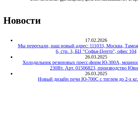
Новости
17.02.2026
Мы переехали, наш новый адрес: 111033, Москва, Тамож
6, стр. 3, БЦ "Софья-Центр", офис 104
26.03.2025
Холодильник резиновых пресс-форм Ю-300А, мощнос
230Вт. Арт. 01506823, производство Юви
26.03.2025
Новый дизайн печи Ю-700С с тиглем до 2-х кг