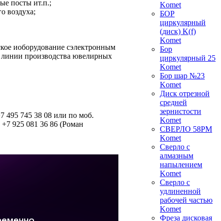
е посты ит.п.;
Komet
о воздуха;
БОР
циркулярный
(диск) K(f)
Komet
ское иоборудование сэлектронным
Бор
й линии производства ювелирных
циркулярный 25
Komet
Бор шар №23
Komet
Диск отрезной
средней
зернистости
7 495 745 38 08 или по моб.
Komet
 +7 925 081 36 86 (Роман
СВЕРЛО 58РМ
Komet
Сверло с
алмазным
напылением
Komet
Сверло с
удлиненной
рабочей частью
Komet
Фреза дисковая