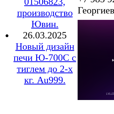
01506823,
Георгиев
производство
Ювин.
26.03.2025
Новый дизайн
печи Ю-700С с
тиглем до 2-х
кг. Au999.