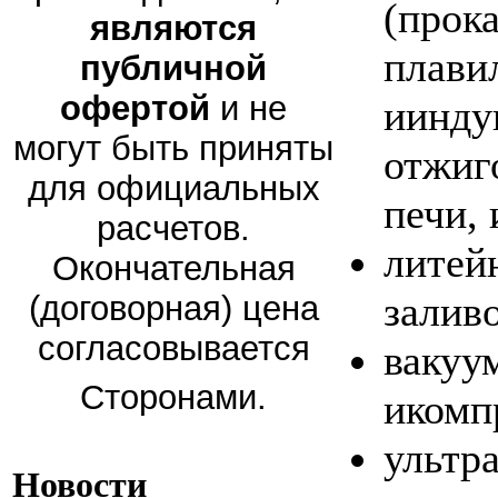
(прок
являются
плави
публичной
офертой
и не
иинду
могут быть приняты
отжиг
для официальных
печи, 
расчетов.
литей
Окончательная
заливо
(договорная) цена
согласовывается
вакуу
Сторонами.
икомп
ультр
Новости