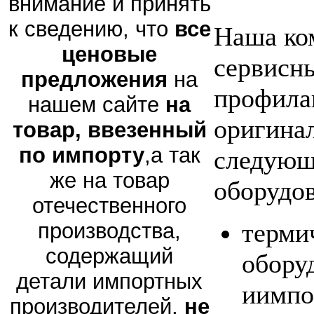
внимание и принять
к сведению, что
все
Наша ко
ценовые
сервисны
предложения
на
профила
нашем сайте
на
оригина
товар, ввезенный
по импорту
,а так
следующ
же на товар
оборудов
отечественного
терми
производства,
содержащий
обору
детали импортных
иимпо
производителей,
не