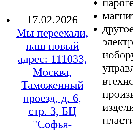
парог
магни
17.02.2026
другое
Мы переехали,
элект
наш новый
иобор
адрес: 111033,
управ
Москва,
втехн
Таможенный
произ
проезд, д. 6,
издел
стр. 3, БЦ
пласт
"Софья-