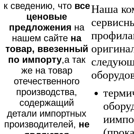
к сведению, что
все
Наша ко
ценовые
сервисны
предложения
на
профила
нашем сайте
на
оригина
товар, ввезенный
по импорту
,а так
следующ
же на товар
оборудов
отечественного
терми
производства,
содержащий
обору
детали импортных
иимпо
производителей,
не
(прок