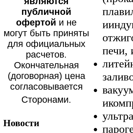
являются
плави
публичной
офертой
и не
иинду
могут быть приняты
отжиг
для официальных
печи, 
расчетов.
литей
Окончательная
заливо
(договорная) цена
согласовывается
вакуу
Сторонами.
икомп
ультр
Новости
парог