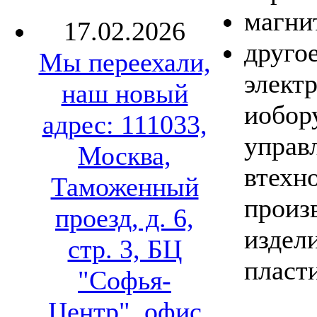
магни
17.02.2026
другое
Мы переехали,
элект
наш новый
иобор
адрес: 111033,
управ
Москва,
втехн
Таможенный
произ
проезд, д. 6,
издел
стр. 3, БЦ
пласт
"Софья-
Центр", офис