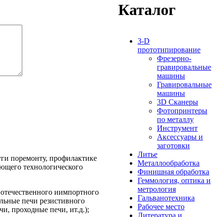
Каталог
3-D
прототипирование
Фрезерно-
гравировальные
машины
Гравировальные
машины
3D Сканеры
Фотопринтеры
по металлу
Инструмент
Аксессуары и
заготовки
Литье
уги поремонту, профилактике
Металлообработка
ующего технологического
Финишная обработка
Геммология, оптика и
метрология
 отечественного иимпортного
Гальванотехника
ильные печи резистивного
Рабочее место
, проходные печи, ит.д.);
Литература и