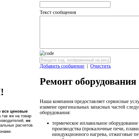
Текст сообщения
Добавить сообщение
|
Очистить
Ремонт оборудования
!
Наша компания предоставляет сервисные усл
изамене оригинальных запасных частей след
о
все ценовые
оборудования:
а так же на товар
оизводителей,
не
термическое иплавильное оборудование
иальных расчетов.
производства (прокалочные печи, плав
онами.
ииндукционного нагрева, отжиговые печи