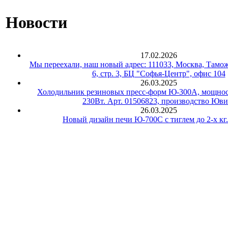
Новости
17.02.2026
Мы переехали, наш новый адрес: 111033, Москва, Тамож
6, стр. 3, БЦ "Софья-Центр", офис 104
26.03.2025
Холодильник резиновых пресс-форм Ю-300А, мощнос
230Вт. Арт. 01506823, производство Юви
26.03.2025
Новый дизайн печи Ю-700С с тиглем до 2-х кг