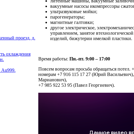
литейные машины, вакуумные заливочны
вакуумные насосы икомпрессоры сжатог
ультразвуковые мойки;
парогенераторы;
магнитные галтовки;
другое электрическое, электромеханиче
управлением, занятое втехнологическо
енный проезд, д.
изделий, бижутерии имелкой пластики.
ть охлаждения
Время работы:
Пн.-пт. 9:00 – 17:00
н.
Повсем вопросам просьба обращаться потел. +
. Au999.
номерам +7 916 115 17 27 (Юрий Васильевич),
Марианович),
+7 985 922 53 95 (Павел Георгиевич).