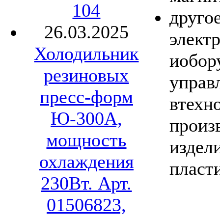
104
другое
26.03.2025
элект
Холодильник
иобор
резиновых
управ
пресс-форм
втехн
Ю-300А,
произ
мощность
издел
охлаждения
пласт
230Вт. Арт.
01506823,