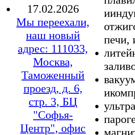
17.02.2026
иинду
Мы переехали,
отжиг
наш новый
печи, 
адрес: 111033,
литей
Москва,
заливо
Таможенный
вакуу
проезд, д. 6,
икомп
стр. 3, БЦ
ультр
"Софья-
парог
Центр", офис
магни