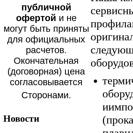
публичной
сервисны
офертой
и не
профила
могут быть приняты
оригина
для официальных
следующ
расчетов.
Окончательная
оборудов
(договорная) цена
терми
согласовывается
обору
Сторонами.
иимпо
Новости
(прок
плави