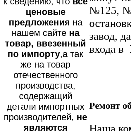
к сведению, что
все
№125, №
ценовые
останов
предложения
на
нашем сайте
на
завод, д
товар, ввезенный
входа в
по импорту
,а так
же на товар
отечественного
производства,
содержащий
Ремонт о
детали импортных
производителей,
не
Наша ко
являются