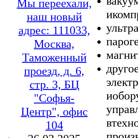
вакуу
Мы переехали,
икомп
наш новый
ультр
адрес: 111033,
парог
Москва,
магни
Таможенный
другое
проезд, д. 6,
элект
стр. 3, БЦ
иобор
"Софья-
управ
Центр", офис
втехн
104
произ