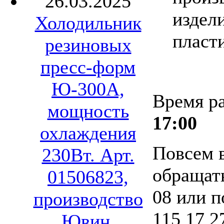
26.03.2025
издел
Холодильник
пласт
резиновых
пресс-форм
Ю-300А,
Время р
мощность
17:00
охлаждения
Повсем 
230Вт. Арт.
обращать
01506823,
08 или п
производство
115 17 2
Ювин.