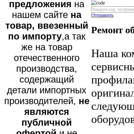
предложения
на
нашем сайте
на
Отправить
товар, ввезенный
Ремонт о
по импорту
,а так
же на товар
Наша ко
отечественного
сервисны
производства,
профила
содержащий
детали импортных
оригина
производителей,
не
следующ
являются
оборудов
публичной
офертой
и не