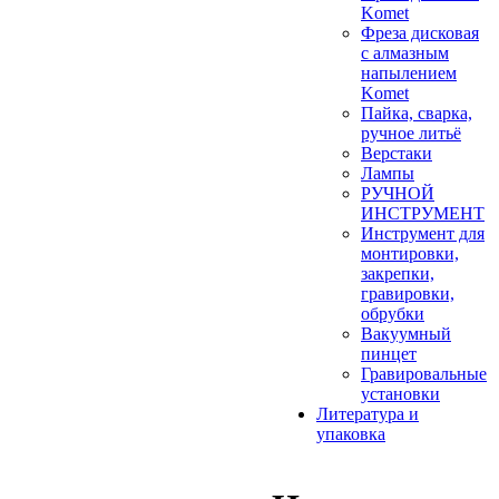
Komet
Фреза дисковая
с алмазным
напылением
Komet
Пайка, сварка,
ручное литьё
Верстаки
Лампы
РУЧНОЙ
ИНСТРУМЕНТ
Инструмент для
монтировки,
закрепки,
гравировки,
обрубки
Вакуумный
пинцет
Гравировальные
установки
Литература и
упаковка