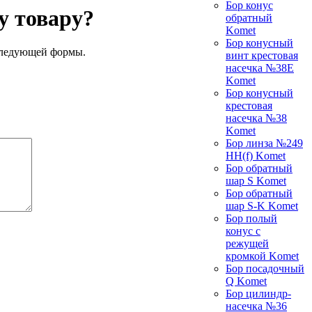
Бор конус
у товару?
обратный
Komet
Бор конусный
следующей формы.
винт крестовая
насечка №38E
Komet
Бор конусный
крестовая
насечка №38
Komet
Бор линза №249
HH(f) Komet
Бор обратный
шар S Komet
Бор обратный
шар S-K Komet
Бор полый
конус с
режущей
кромкой Komet
Бор посадочный
Q Komet
Бор цилиндр-
насечка №36