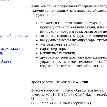
Наша компания предоставляет сервисные усл
изамене оригинальных запасных частей след
оборудования:
термическое иплавильное оборудование
производства (прокалочные печи, плав
ииндукционного нагрева, отжиговые печи
енный проезд, д.
литейные машины, вакуумные заливочны
вакуумные насосы икомпрессоры сжатог
ультразвуковые мойки;
ть охлаждения
парогенераторы;
н.
магнитные галтовки;
другое электрическое, электромеханиче
. Au999.
управлением, занятое втехнологическо
изделий, бижутерии имелкой пластики.
Время работы:
Пн.-пт. 9:00 – 17:00
Повсем вопросам просьба обращаться потел. +
номерам +7 916 115 17 27 (Юрий Васильевич),
Марианович),
+7 985 922 53 95 (Павел Георгиевич).