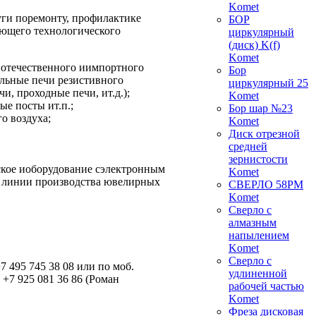
Komet
уги поремонту, профилактике
БОР
ующего технологического
циркулярный
(диск) K(f)
Komet
 отечественного иимпортного
Бор
ильные печи резистивного
циркулярный 25
, проходные печи, ит.д.);
Komet
е посты ит.п.;
Бор шар №23
о воздуха;
Komet
Диск отрезной
средней
зернистости
ское иоборудование сэлектронным
Komet
й линии производства ювелирных
СВЕРЛО 58РМ
Komet
Сверло с
алмазным
напылением
Komet
Сверло с
7 495 745 38 08 или по моб.
удлиненной
 +7 925 081 36 86 (Роман
рабочей частью
Komet
Фреза дисковая