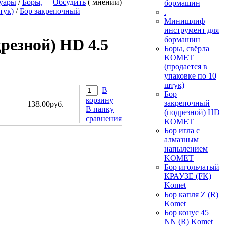
уары
/
Боры,
Обсудить
( мнений)
бормашин
тук)
/
Бор закрепочный
.
Минишлиф
инструмент для
бормашин
резной) HD 4.5
Боры, свёрла
KOMET
(продается в
упаковке по 10
штук)
В
Бор
корзину
закрепочный
138.00руб.
В папку
(подрезной) HD
сравнения
KOMET
Бор игла с
алмазным
напылением
KOMET
Бор игольчатый
КРАУЗЕ (FK)
Komet
Бор капля Z (R)
Komet
Бор конус 45
NN (R) Komet