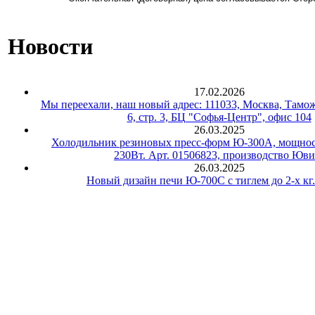
Новости
17.02.2026
Мы переехали, наш новый адрес: 111033, Москва, Тамож
6, стр. 3, БЦ "Софья-Центр", офис 104
26.03.2025
Холодильник резиновых пресс-форм Ю-300А, мощнос
230Вт. Арт. 01506823, производство Юви
26.03.2025
Новый дизайн печи Ю-700С с тиглем до 2-х кг