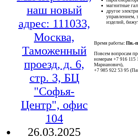
магнитные гал
наш новый
другое электр
управлением, 
адрес: 111033,
изделий, бижу
Москва,
Время работы:
Пн.-п
Таможенный
Повсем вопросам про
номерам +7 916 115 
проезд, д. 6,
Марианович),
+7 985 922 53 95 (Па
стр. 3, БЦ
"Софья-
Центр", офис
104
26.03.2025