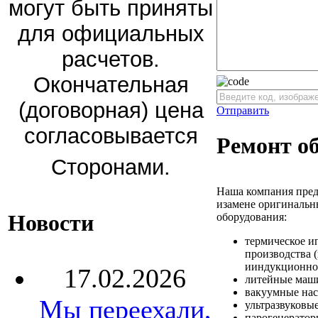
могут быть приняты
для официальных
расчетов.
Окончательная
(договорная) цена
Отправить
согласовывается
Ремонт о
Сторонами.
Наша компания пред
изамене оригинальн
Новости
оборудования:
термическое и
производства 
ииндукционног
17.02.2026
литейные маши
вакуумные нас
Мы переехали,
ультразвуковы
парогенератор