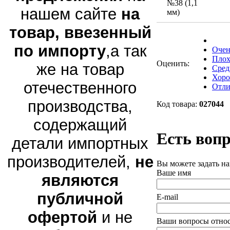
нашем сайте
на
товар, ввезенный
по импорту
,а так
Очен
Плох
Оценить:
же на товар
Сред
Хор
отечественного
Отли
производства,
Код товара:
027044
содержащий
Есть вопр
детали импортных
производителей,
не
Вы можете задать н
Ваше имя
являются
публичной
E-mail
офертой
и не
Ваши вопросы относ