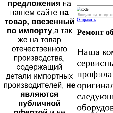
предложения
на
нашем сайте
на
товар, ввезенный
Отправить
по импорту
,а так
Ремонт о
же на товар
отечественного
Наша ко
производства,
сервисны
содержащий
профила
детали импортных
оригина
производителей,
не
являются
следующ
публичной
оборудов
офертой
и не