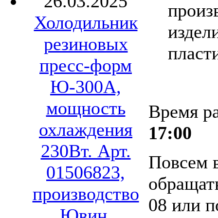
26.03.2025
произ
Холодильник
издел
резиновых
пласт
пресс-форм
Ю-300А,
мощность
Время р
охлаждения
17:00
230Вт. Арт.
Повсем 
01506823,
обращать
производство
08 или п
Ювин.