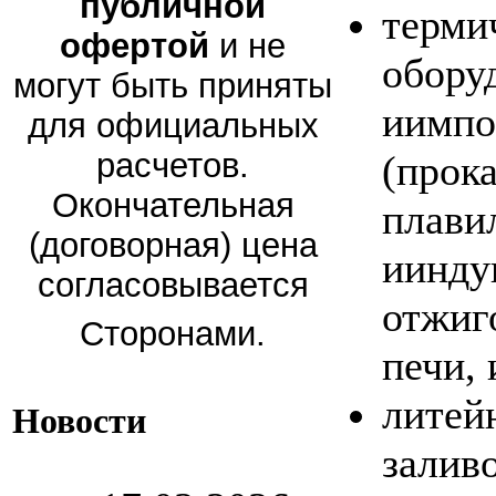
публичной
терми
офертой
и не
обору
могут быть приняты
иимпо
для официальных
расчетов.
(прок
Окончательная
плави
(договорная) цена
иинду
согласовывается
отжиг
Сторонами.
печи, 
литей
Новости
заливо