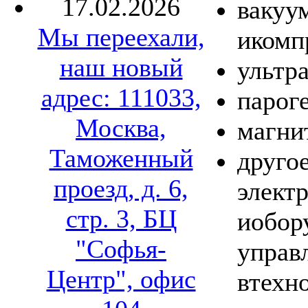
17.02.2026
вакуу
Мы переехали,
икомп
наш новый
ультр
адрес: 111033,
парог
Москва,
магни
Таможенный
другое
проезд, д. 6,
элект
стр. 3, БЦ
иобор
"Софья-
управ
Центр", офис
втехн