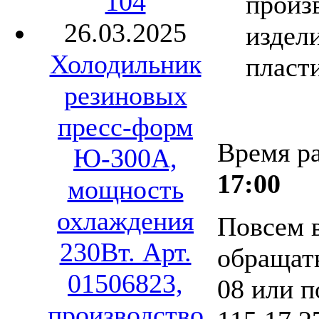
104
произ
26.03.2025
издел
Холодильник
пласт
резиновых
пресс-форм
Время р
Ю-300А,
17:00
мощность
охлаждения
Повсем 
230Вт. Арт.
обращать
01506823,
08 или п
производство