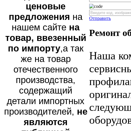
ценовые
предложения
на
Отправить
нашем сайте
на
Ремонт о
товар, ввезенный
по импорту
,а так
Наша ко
же на товар
сервисны
отечественного
производства,
профила
содержащий
оригина
детали импортных
следующ
производителей,
не
оборудов
являются