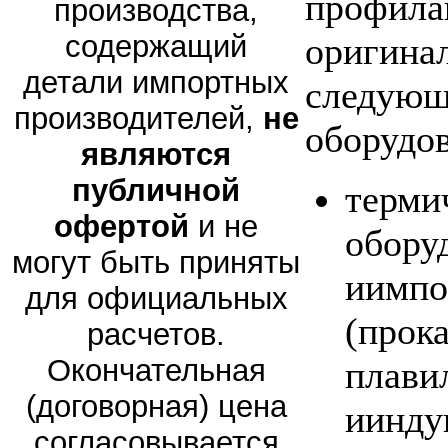
профила
производства,
содержащий
оригина
детали импортных
следующ
производителей,
не
оборудов
являются
публичной
терми
офертой
и не
обору
могут быть приняты
иимпо
для официальных
(прок
расчетов.
Окончательная
плави
(договорная) цена
иинду
согласовывается