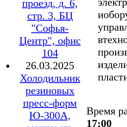
элект
проезд, д. 6,
иобор
стр. 3, БЦ
управ
"Софья-
втехн
Центр", офис
произ
104
издел
26.03.2025
пласт
Холодильник
резиновых
пресс-форм
Время р
Ю-300А,
17:00