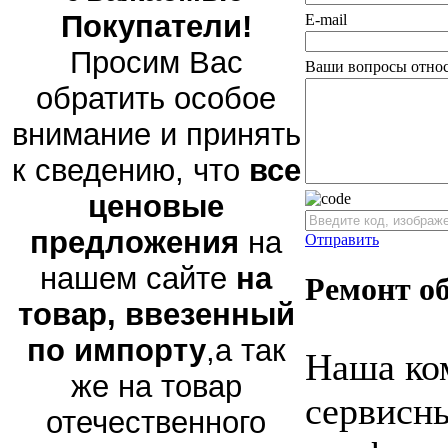
Покупатели!
E-mail
Просим Вас
Ваши вопросы относ
обратить особое
внимание и принять
к сведению, что
все
ценовые
предложения
на
Отправить
нашем сайте
на
Ремонт о
товар, ввезенный
по импорту
,а так
Наша ко
же на товар
сервисны
отечественного