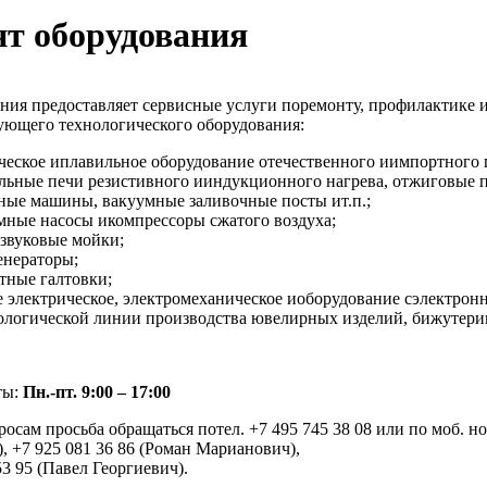
т оборудования
ния предоставляет сервисные услуги поремонту, профилактике 
дующего технологического оборудования:
ческое иплавильное оборудование отечественного иимпортного 
льные печи резистивного ииндукционного нагрева, отжиговые пе
ные машины, вакуумные заливочные посты ит.п.;
мные насосы икомпрессоры сжатого воздуха;
азвуковые мойки;
енераторы;
тные галтовки;
е электрическое, электромеханическое иоборудование сэлектрон
ологической линии производства ювелирных изделий, бижутери
ты:
Пн.-пт. 9:00 – 17:00
осам просьба обращаться потел. +7 495 745 38 08 или по моб. н
, +7 925 081 36 86 (Роман Марианович),
53 95 (Павел Георгиевич).