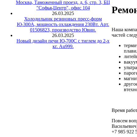
Москва, Таможенный проезд, д. 6, стр. 3, БЦ
Ремон
"Софья-Центр", офис 104
26.03.2025
Холодильник резиновых пресс-форм
Ю-300А, мощность охлаждения 230Вт. Арт.
Наша компа
01506823, производство Ювин.
частей сле
26.03.2025
Новый дизайн печи Ю-700С с тиглем до 2-х
терми
кг. Au999.
плави
литей
вакуу
ультр
парог
магни
друго
втехн
Время рабо
Повсем вопр
Васильевич)
+7 985 922 