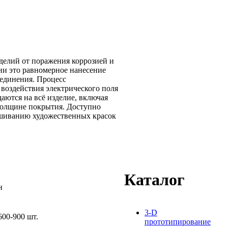
делий от поражения коррозией и
ии это равномерное нанесение
оединения. Процесс
 воздействия электрического поля
аются на всё изделие, включая
толщине покрытия. Доступно
мешиванию художественных красок
Каталог
н
3-D
600-900 шт.
прототипирование