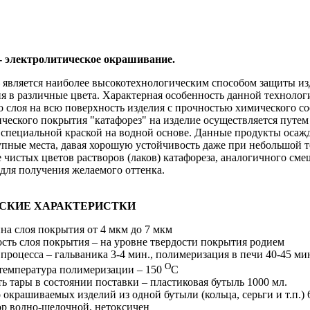
- электролитическое окрашивание.
– является наиболее высокотехнологическим способом защиты из
 в различные цвета. Характерная особенность данной технолог
 слоя на всю поверхность изделия с прочностью химического с
ческого покрытия "катафорез" на изделие осуществляется путем
 специальной краской на водной основе. Данные продукты осажд
упные места, давая хорошую устойчивость даже при небольшой 
 чистых цветов растворов (лаков) катафореза, аналогичного с
 для получения желаемого оттенка.
СКИЕ ХАРАКТЕРИСТКИ
на слоя покрытия от 4 мкм до 7 мкм
ость слоя покрытия – на уровне твердости покрытия родием
 процесса – гальваника 3-4 мин., полимеризация в печи 40-45 ми
О
 температура полимеризации – 150
С
ть тары в состоянии поставки – пластиковая бутыль 1000 мл.
 окрашиваемых изделий из одной бутыли (кольца, серьги и т.п.) 
ор водно-щелочной, нетоксичен