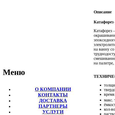
Описание
Катафорез 
Катафорез 
окрашивания
эпоксидного
электролити
на ванну со
труднодост
смешивание
на палитре,
Меню
ТЕХНИЧЕ
толщи
О КОМПАНИИ
тверд
время
КОНТАКТЫ
макс.
ДОСТАВКА
ёмкос
ПАРТНЕРЫ
кол-во
УСЛУГИ
раств