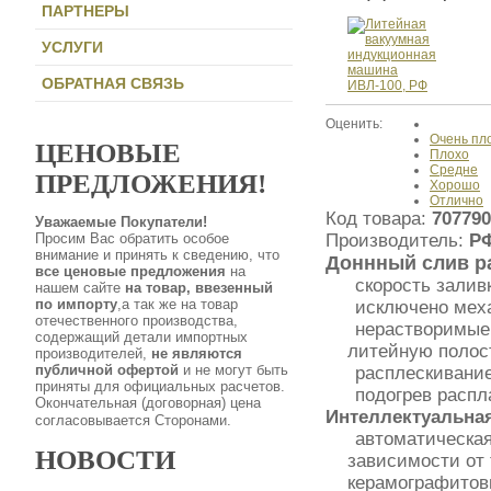
ПАРТНЕРЫ
УСЛУГИ
ОБРАТНАЯ СВЯЗЬ
Оценить:
Очень пл
ЦЕНОВЫЕ
Плохо
Средне
ПРЕДЛОЖЕНИЯ!
Хорошо
Отлично
Код товара:
707790
Уважаемые Покупатели!
Просим Вас обратить особое
Производитель:
Р
внимание и принять к сведению, что
Доннный слив р
все ценовые предложения
на
скорость залив
нашем сайте
на товар, ввезенный
по импорту
,а так же на товар
исключено меха
отечественного производства,
нерастворимые 
содержащий детали импортных
литейную полост
производителей,
не являются
публичной офертой
и не могут быть
расплескивание
приняты для официальных расчетов.
подогрев распл
Окончательная (договорная) цена
Интеллектуальная
согласовывается Сторонами.
автоматическая
НОВОСТИ
зависимости от 
керамографитов