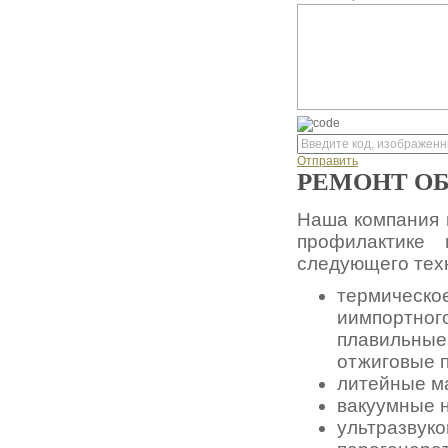
Отправить
РЕМОНТ О
Наша компания 
профилактике 
следующего тех
термическо
иимпортного
плавильные 
отжиговые пе
литейные ма
вакуумные 
ультразвуко