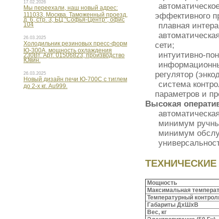
17.02.2026
автоматическое
Мы переехали, наш новый адрес:
111033, Москва, Таможенный проезд,
эффективного пр
д. 6, стр. 3, БЦ "Софья-Центр", офис
104
плавная интера
автоматическа
26.03.2025
Холодильник резиновых пресс-форм
сети;
Ю-300А, мощность охлаждения
интуитивно-пон
230Вт. Арт. 01506823, производство
Ювин.
информационны
регулятор (энко
26.03.2025
Новый дизайн печи Ю-700С с тиглем
система контро
до 2-х кг. Au999.
параметров и п
Высокая оператив
автоматическая
минимум ручны
минимум обслу
универсальност
ТЕХНИЧЕСКИЕ
Мощность
Максимальная темпера
Температурный контрол
Габариты ДхШхВ
Вес, кг