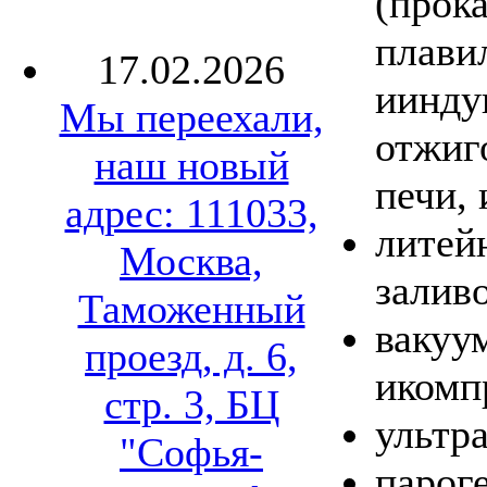
(прок
плави
17.02.2026
иинду
Мы переехали,
отжиг
наш новый
печи, 
адрес: 111033,
литей
Москва,
заливо
Таможенный
вакуу
проезд, д. 6,
икомп
стр. 3, БЦ
ультр
"Софья-
парог