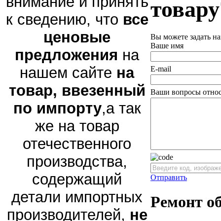
внимание и принять
товару
к сведению, что
все
ценовые
Вы можете задать н
Ваше имя
предложения
на
нашем сайте
на
E-mail
товар, ввезенный
Ваши вопросы относ
по импорту
,а так
же на товар
отечественного
производства,
содержащий
Отправить
детали импортных
Ремонт о
производителей,
не