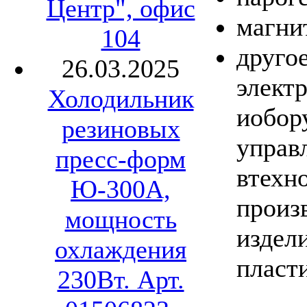
Центр", офис
магни
104
другое
26.03.2025
элект
Холодильник
иобор
резиновых
управ
пресс-форм
втехн
Ю-300А,
произ
мощность
издел
охлаждения
пласт
230Вт. Арт.