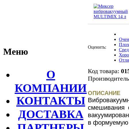
Очен
Плох
Оценить:
Меню
Сред
Хор
Отли
Код товара:
01
О
Производител
КОМПАНИИ
ОПИСАНИЕ
КОНТАКТЫ
Вибровакуу
смешивания 
ДОСТАВКА
вакуумирован
в формуемую 
ПАРТНЕРЫ