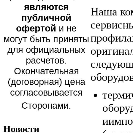
являются
Наша ко
публичной
сервисны
офертой
и не
профила
могут быть приняты
для официальных
оригина
расчетов.
следующ
Окончательная
оборудов
(договорная) цена
согласовывается
терми
Сторонами.
обору
иимпо
Новости