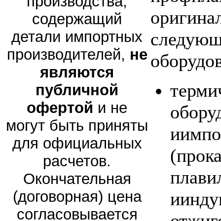
производства,
оригина
содержащий
детали импортных
следующ
производителей,
не
оборудов
являются
терми
публичной
офертой
и не
обору
могут быть приняты
иимпо
для официальных
(прок
расчетов.
плави
Окончательная
(договорная) цена
иинду
согласовывается
отжиг