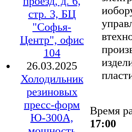
проезд, д. 6,
иобор
стр. 3, БЦ
управ
"Софья-
втехн
Центр", офис
произ
104
издел
26.03.2025
пласт
Холодильник
резиновых
пресс-форм
Время р
Ю-300А,
17:00
мощность