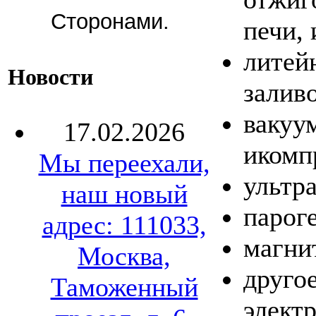
Сторонами.
печи, 
литей
Новости
заливо
вакуу
17.02.2026
икомп
Мы переехали,
ультр
наш новый
парог
адрес: 111033,
магни
Москва,
другое
Таможенный
элект