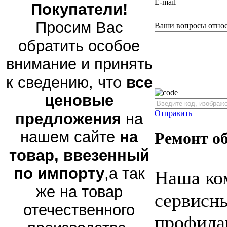
E-mail
Покупатели!
Просим Вас
Ваши вопросы относ
обратить особое
внимание и принять
к сведению, что
все
ценовые
Отправить
предложения
на
нашем сайте
на
Ремонт о
товар, ввезенный
по импорту
,а так
Наша ко
же на товар
сервисны
отечественного
профила