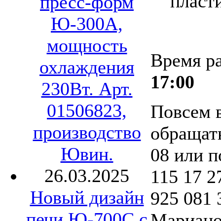
пласт
пресс-форм
Ю-300А,
мощность
Время р
охлаждения
17:00
230Вт. Арт.
01506823,
Повсем 
производство
обращать
Ювин.
08 или п
26.03.2025
115 17 2
Новый дизайн
925 081 
печи Ю-700С с
Мариано