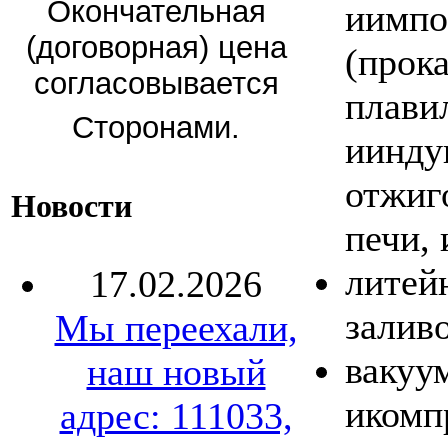
Окончательная
иимпо
(договорная) цена
(прок
согласовывается
плави
Сторонами.
иинду
отжиг
Новости
печи, 
литей
17.02.2026
заливо
Мы переехали,
вакуу
наш новый
икомп
адрес: 111033,