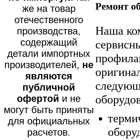
Ремонт о
же на товар
отечественного
Наша ко
производства,
содержащий
сервисны
детали импортных
профила
производителей,
не
оригина
являются
следующ
публичной
оборудов
офертой
и не
могут быть приняты
терми
для официальных
обору
расчетов.