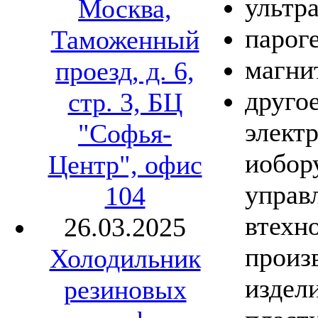
ультр
Москва,
парог
Таможенный
магни
проезд, д. 6,
другое
стр. 3, БЦ
элект
"Софья-
иобор
Центр", офис
управ
104
втехн
26.03.2025
произ
Холодильник
издел
резиновых