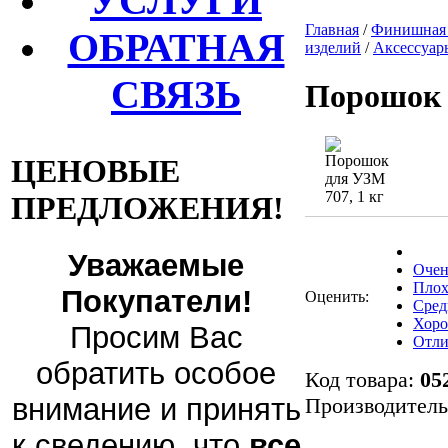
УСЛУГИ
Главная
/
Финишная 
ОБРАТНАЯ
изделий
/
Аксессуар
СВЯЗЬ
Порошок 
ЦЕНОВЫЕ
ПРЕДЛОЖЕНИЯ!
Уважаемые
Очен
Плох
Покупатели!
Оценить:
Сред
Хор
Просим Вас
Отли
обратить особое
Код товара:
05
внимание и принять
Производител
к сведению, что
все