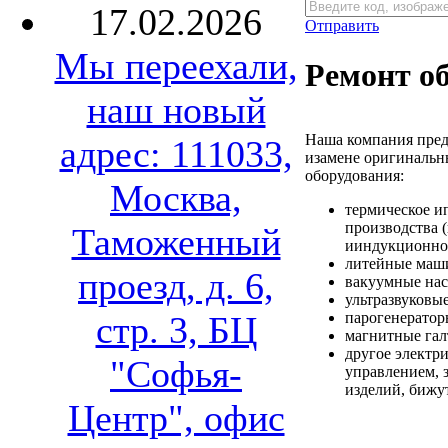
17.02.2026
Отправить
Мы переехали,
Ремонт о
наш новый
Наша компания пред
адрес: 111033,
изамене оригинальн
оборудования:
Москва,
термическое и
производства 
Таможенный
ииндукционног
литейные маши
проезд, д. 6,
вакуумные нас
ультразвуковы
стр. 3, БЦ
парогенератор
магнитные гал
другое электр
"Софья-
управлением, 
изделий, бижу
Центр", офис