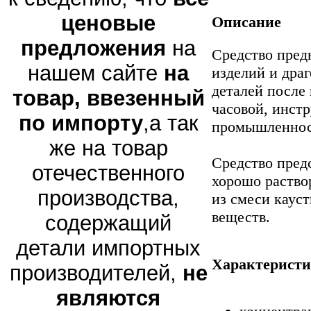
ценовые
Описание
предложения
на
Средство пред
нашем сайте
на
изделий и дра
деталей после
товар, ввезенный
часовой, инстр
по импорту
,а так
промышленност
же на товар
Средство пред
отечественного
хорошо раствор
производства,
из смеси каус
веществ.
содержащий
детали импортных
Характеристи
производителей,
не
являются