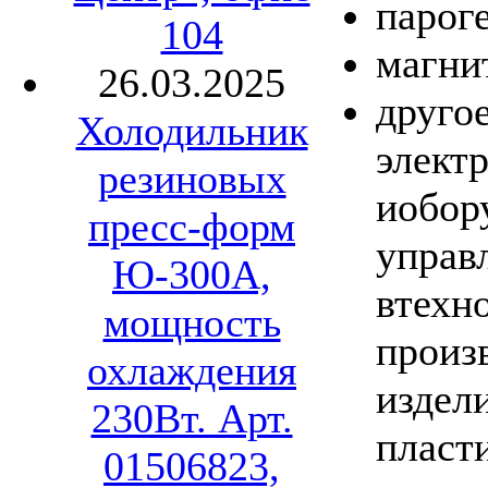
парог
104
магни
26.03.2025
другое
Холодильник
элект
резиновых
иобор
пресс-форм
управ
Ю-300А,
втехн
мощность
произ
охлаждения
издел
230Вт. Арт.
пласт
01506823,