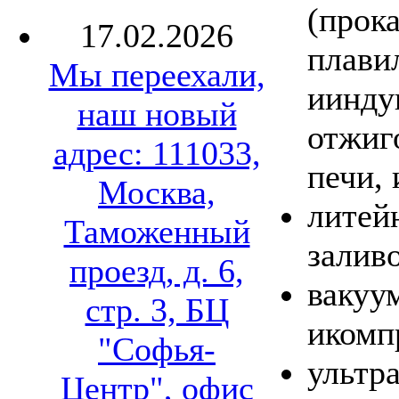
(прок
17.02.2026
плави
Мы переехали,
иинду
наш новый
отжиг
адрес: 111033,
печи, 
Москва,
литей
Таможенный
заливо
проезд, д. 6,
вакуу
стр. 3, БЦ
икомп
"Софья-
ультр
Центр", офис