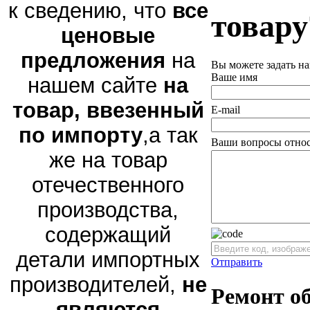
к сведению, что
все
товару
ценовые
предложения
на
Вы можете задать н
Ваше имя
нашем сайте
на
товар, ввезенный
E-mail
по импорту
,а так
Ваши вопросы относ
же на товар
отечественного
производства,
содержащий
детали импортных
Отправить
производителей,
не
Ремонт о
являются