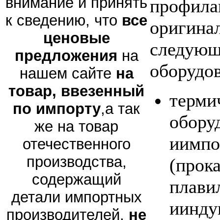
внимание и принять
профила
к сведению, что
все
оригина
ценовые
следующ
предложения
на
оборудов
нашем сайте
на
товар, ввезенный
терми
по импорту
,а так
обору
же на товар
иимпо
отечественного
производства,
(прок
содержащий
плави
детали импортных
иинду
производителей,
не