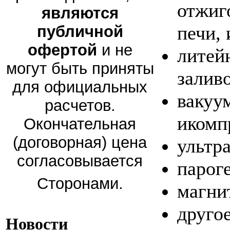
отжиг
являются
печи, 
публичной
офертой
и не
литей
могут быть приняты
заливо
для официальных
вакуу
расчетов.
икомп
Окончательная
(договорная) цена
ультр
согласовывается
парог
Сторонами.
магни
другое
Новости