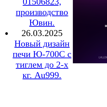
01506823,
производство
Ювин.
26.03.2025
Новый дизайн
печи Ю-700С с
тиглем до 2-х
кг. Au999.