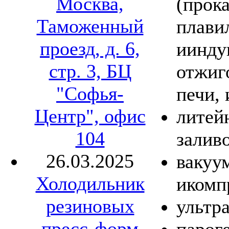
Москва,
(прок
Таможенный
плави
проезд, д. 6,
иинду
стр. 3, БЦ
отжиг
"Софья-
печи, 
Центр", офис
литей
104
заливо
26.03.2025
вакуу
Холодильник
икомп
резиновых
ультр
пресс-форм