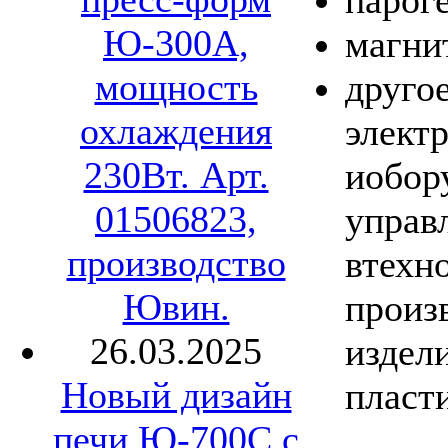
парог
Ю-300А,
магни
мощность
другое
охлаждения
элект
230Вт. Арт.
иобор
01506823,
управ
производство
втехн
Ювин.
произ
26.03.2025
издел
Новый дизайн
пласт
печи Ю-700С с